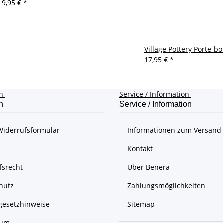
19,95 €
*
Village Pottery Porte-bo
17,95 €
*
on
Service / Information
n
Service / Information
Widerrufsformular
Informationen zum Versand
Kontakt
fsrecht
Über Benera
hutz
Zahlungsmöglichkeiten
egesetzhinweise
Sitemap
sum