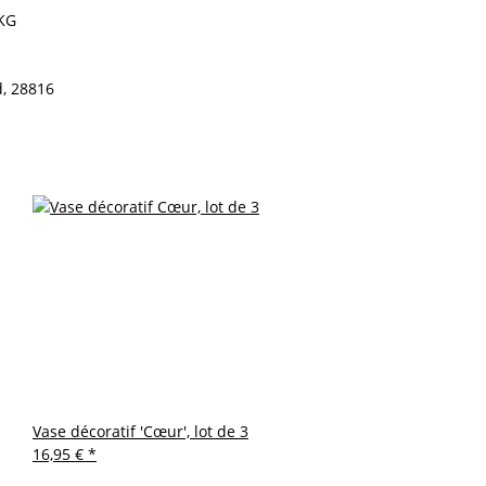
 KG
, 28816
Vase décoratif 'Cœur', lot de 3
16,95 €
*