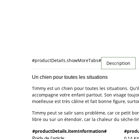
#productDetails.showMoreTabs#
Description
Un chien pour toutes les situations
Timmy est un chien pour toutes les situations. Qu'i
accompagne votre enfant partout. Son visage toujo
moelleuse est très câline et fait bonne figure, surtout
Timmy peut se salir sans problème, car ce petit bo
libre ou sur un étendoir, car la chaleur du sèche-li
#productDetails.itemInformation#
#produ
0,14
Kg
Poids de l'article: