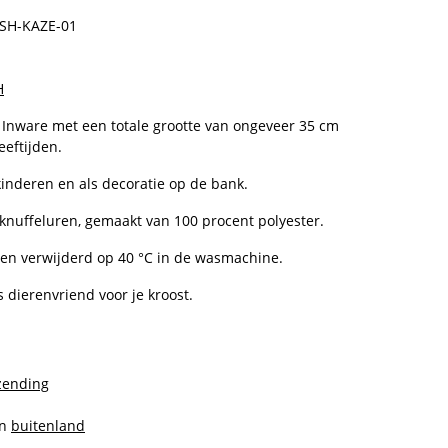
SH-KAZE-01
H
 Inware met een totale grootte van ongeveer 35 cm
eeftijden.
kinderen en als decoratie op de bank.
r knuffeluren, gemaakt van 100 procent polyester.
den verwijderd op 40 °C in de wasmachine.
 dierenvriend voor je kroost.
zending
en
buitenland