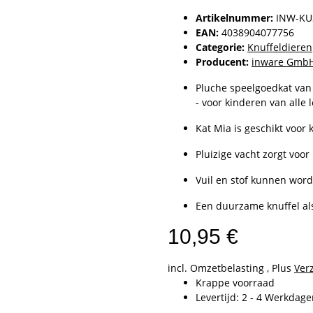
Artikelnummer:
INW-KU
EAN:
4038904077756
Categorie:
Knuffeldieren
Producent:
inware Gmb
Pluche speelgoedkat van
- voor kinderen van alle l
Kat Mia is geschikt voor 
Pluizige vacht zorgt voo
Vuil en stof kunnen wor
Een duurzame knuffel als
10,95 €
incl. Omzetbelasting , Plus
Ver
Krappe voorraad
Levertijd:
2 - 4 Werkdag