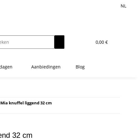
NL
0,00 €
tdagen
Aanbiedingen
Blog
 Mia knuffel liggend 32 cm
gend 32 cm