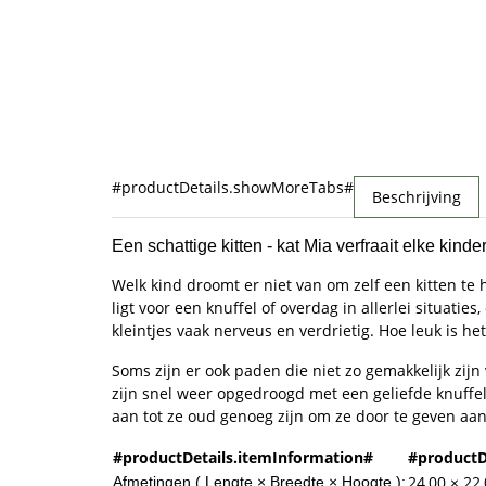
#productDetails.showMoreTabs#
Beschrijving
Een schattige kitten - kat Mia verfraait elke kind
Welk kind droomt er niet van om zelf een kitten te 
ligt voor een knuffel of overdag in allerlei situaties
kleintjes vaak nerveus en verdrietig. Hoe leuk is h
Soms zijn er ook paden die niet zo gemakkelijk zijn
zijn snel weer opgedroogd met een geliefde knuffel
aan tot ze oud genoeg zijn om ze door te geven a
#productDetails.itemInformation#
#productD
24,00 × 22
Afmetingen ( Lengte × Breedte × Hoogte ):