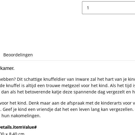
Beoordelingen
erkamer.
hebben? Dit schattige knuffeldier van Inware zal het hart van je ki
, de knuffel is altijd een trouwe metgezel voor het kind. Als het tijd
et dan als het betoverende katje deze spannende dag vergezelt en he
 voor het kind. Denk maar aan de afspraak met de kinderarts voor v
. Geef je kind een vriendje dat het een leven lang kan vergezellen.
an hun nakomelingen.
etails.itemValue#
,00 × 8,40 cm