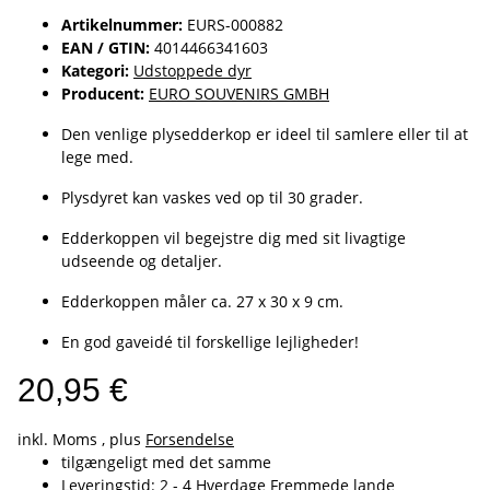
Artikelnummer:
EURS-000882
EAN / GTIN:
4014466341603
Kategori:
Udstoppede dyr
Producent:
EURO SOUVENIRS GMBH
Den venlige plysedderkop er ideel til samlere eller til at
lege med.
Plysdyret kan vaskes ved op til 30 grader.
Edderkoppen vil begejstre dig med sit livagtige
udseende og detaljer.
Edderkoppen måler ca. 27 x 30 x 9 cm.
En god gaveidé til forskellige lejligheder!
20,95 €
inkl. Moms , plus
Forsendelse
tilgængeligt med det samme
Leveringstid:
2 - 4 Hverdage
Fremmede lande