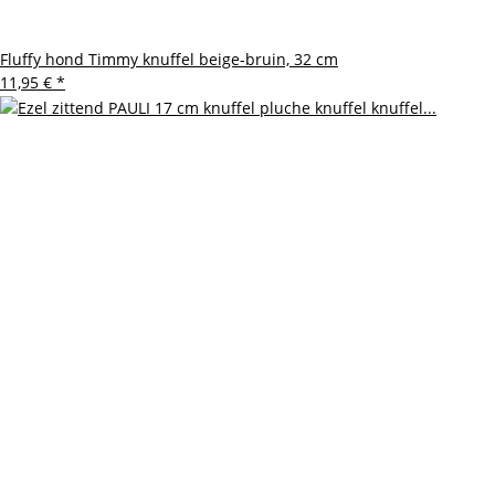
Fluffy hond Timmy knuffel beige-bruin, 32 cm
11,95 €
*