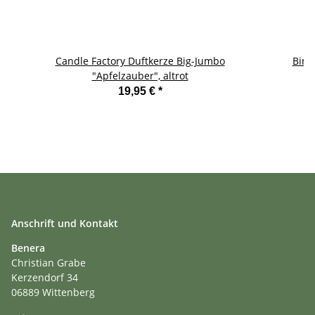
Candle Factory Duftkerze Big-Jumbo
Bind
"Apfelzauber", altrot
19,95 €
*
Anschrift und Kontakt
Benera
Christian Grabe
Kerzendorf 34
06889 Wittenberg