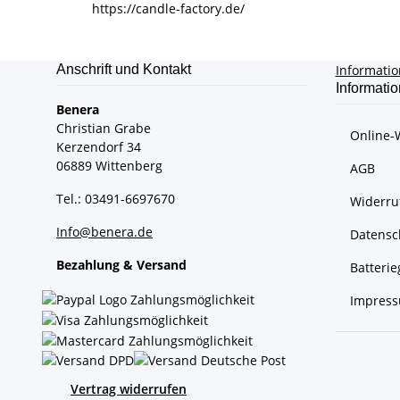
https://candle-factory.de/
Anschrift und Kontakt
Informati
Informati
Benera
Christian Grabe
Online-
Kerzendorf 34
06889 Wittenberg
AGB
Tel.: 03491-6697670
Widerru
Info@benera.de
Datensc
Bezahlung & Versand
Batteri
Impres
Vertrag widerrufen