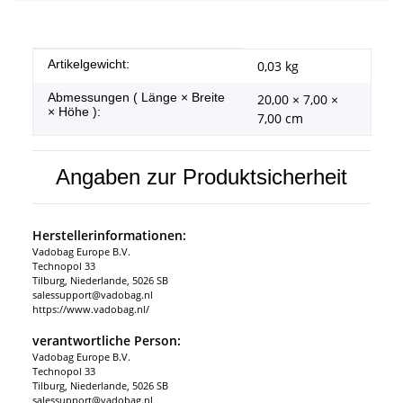
Produkteigenschaft
Wert
Artikelgewicht:
0,03
kg
Abmessungen ( Länge × Breite
20,00 × 7,00 ×
× Höhe ):
7,00 cm
Angaben zur Produktsicherheit
Herstellerinformationen:
Vadobag Europe B.V.
Technopol 33
Tilburg, Niederlande, 5026 SB
salessupport@vadobag.nl
https://www.vadobag.nl/
verantwortliche Person:
Vadobag Europe B.V.
Technopol 33
Tilburg, Niederlande, 5026 SB
salessupport@vadobag.nl