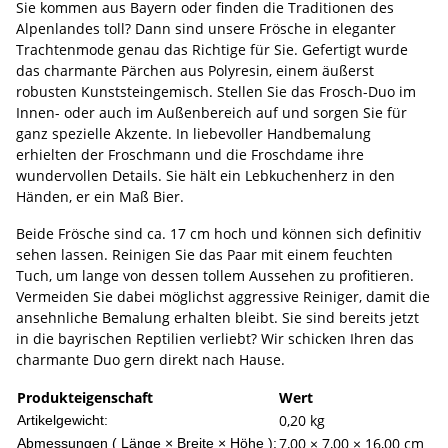
Sie kommen aus Bayern oder finden die Traditionen des
Alpenlandes toll? Dann sind unsere Frösche in eleganter
Trachtenmode genau das Richtige für Sie. Gefertigt wurde
das charmante Pärchen aus Polyresin, einem äußerst
robusten Kunststeingemisch. Stellen Sie das Frosch-Duo im
Innen- oder auch im Außenbereich auf und sorgen Sie für
ganz spezielle Akzente. In liebevoller Handbemalung
erhielten der Froschmann und die Froschdame ihre
wundervollen Details. Sie hält ein Lebkuchenherz in den
Händen, er ein Maß Bier.
Beide Frösche sind ca. 17 cm hoch und können sich definitiv
sehen lassen. Reinigen Sie das Paar mit einem feuchten
Tuch, um lange von dessen tollem Aussehen zu profitieren.
Vermeiden Sie dabei möglichst aggressive Reiniger, damit die
ansehnliche Bemalung erhalten bleibt. Sie sind bereits jetzt
in die bayrischen Reptilien verliebt? Wir schicken Ihren das
charmante Duo gern direkt nach Hause.
Produkteigenschaft
Wert
0,20
kg
Artikelgewicht:
7,00 × 7,00 × 16,00 cm
Abmessungen ( Länge × Breite × Höhe ):