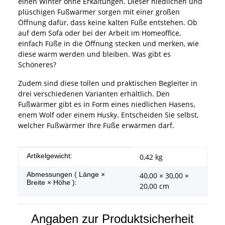
einen Winter ohne Erkältungen. Dieser niedlichen und
plüschigen Fußwärmer sorgen mit einer großen
Öffnung dafür, dass keine kalten Füße entstehen. Ob
auf dem Sofa oder bei der Arbeit im Homeoffice,
einfach Füße in die Öffnung stecken und merken, wie
diese warm werden und bleiben. Was gibt es
Schöneres?
Zudem sind diese tollen und praktischen Begleiter in
drei verschiedenen Varianten erhältlich. Den
Fußwärmer gibt es in Form eines niedlichen Hasens,
enem Wolf oder einem Husky. Entscheiden Sie selbst,
welcher Fußwärmer Ihre Füße erwärmen darf.
Produkteigenschaft
Wert
Artikelgewicht:
0,42
kg
Abmessungen ( Länge ×
40,00 × 30,00 ×
Breite × Höhe ):
20,00 cm
Angaben zur Produktsicherheit