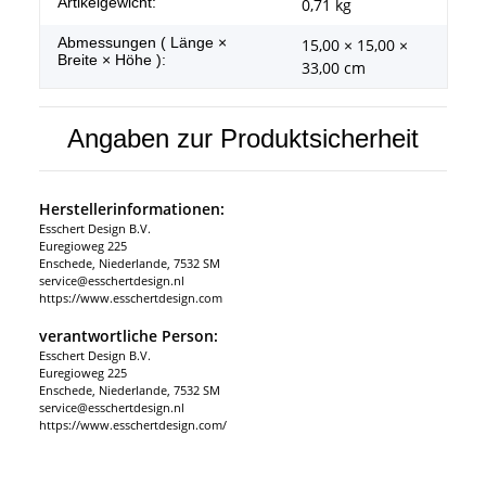
Produkteigenschaft
Wert
Artikelgewicht:
0,71
kg
Abmessungen ( Länge ×
15,00 × 15,00 ×
Breite × Höhe ):
33,00 cm
Angaben zur Produktsicherheit
Herstellerinformationen:
Esschert Design B.V.
Euregioweg 225
Enschede, Niederlande, 7532 SM
service@esschertdesign.nl
https://www.esschertdesign.com
verantwortliche Person:
Esschert Design B.V.
Euregioweg 225
Enschede, Niederlande, 7532 SM
service@esschertdesign.nl
https://www.esschertdesign.com/