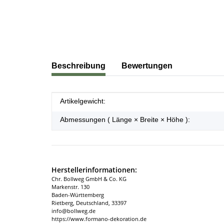
weitere Registerkarten anzeigen
Beschreibung
Bewertungen
Produkteigenschaft
Wert
Artikelgewicht:
Abmessungen ( Länge × Breite × Höhe ):
Herstellerinformationen:
Chr. Bollweg GmbH & Co. KG
Markenstr. 130
Baden-Württemberg
Rietberg, Deutschland, 33397
info@bollweg.de
https://www.formano-dekoration.de