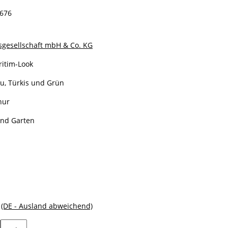
0676
sgesellschaft mbH & Co. KG
ritim-Look
u, Türkis und Grün
nur
und Garten
e
(DE - Ausland abweichend)