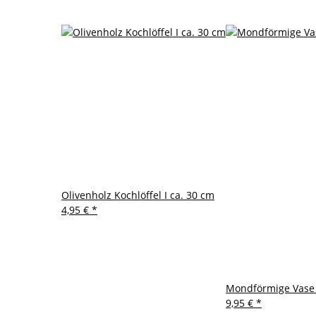
Olivenholz Kochlöffel I ca. 30 cm
4,95 €
*
Mondförmige Vase a
9,95 €
*