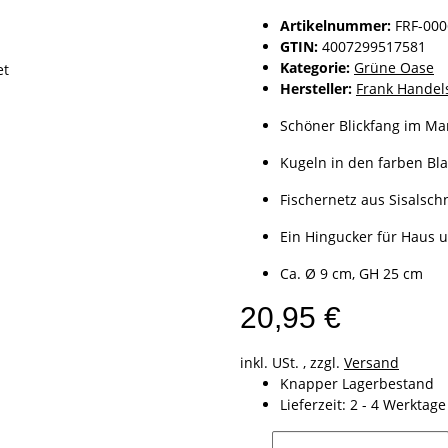
Artikelnummer:
FRF-00
GTIN:
4007299517581
Kategorie:
Grüne Oase
Hersteller:
Frank Handel
Schöner Blickfang im Ma
Kugeln in den farben Bla
Fischernetz aus Sisalsch
Ein Hingucker für Haus 
Ca. Ø 9 cm, GH 25 cm
20,95 €
inkl. USt. , zzgl.
Versand
Knapper Lagerbestand
Lieferzeit:
2 - 4 Werktag