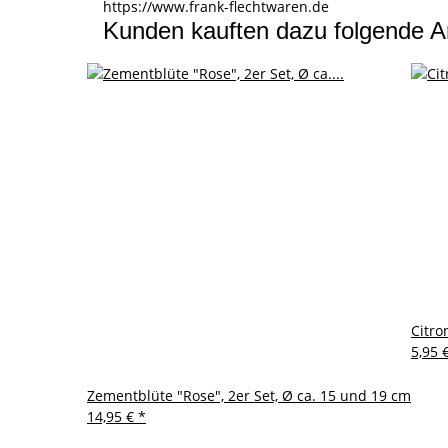
https://www.frank-flechtwaren.de
Kunden kauften dazu folgende Ar
Citro
5,95 
Zementblüte "Rose", 2er Set, Ø ca. 15 und 19 cm
14,95 €
*