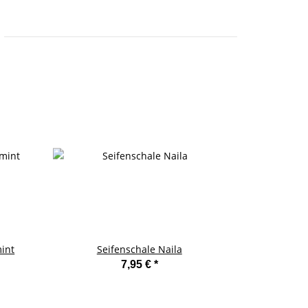
int
Seifenschale Naila
Teedosen Lit
7,95 €
*