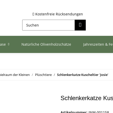
Kostenfreie Rücksendungen
ase
Natürliche Olivenholzschätze
Jahreszeiten & Fe
pielraum der Kleinen
Plüschtiere
Schlenkerkatze Kuscheltier 'Josie'
Schlenkerkatze Kusc
Artikelnummer:
INW-001158