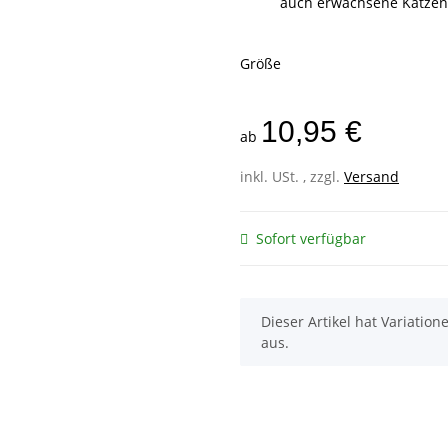
auch erwachsene Katzen
Größe
10,95 €
ab
inkl. USt. , zzgl.
Versand
Sofort verfügbar
x
Dieser Artikel hat Variatio
aus.