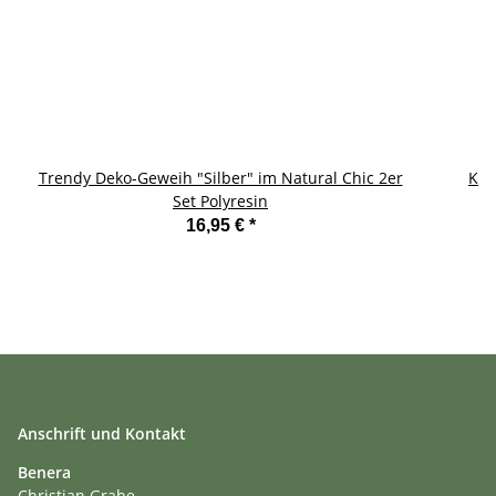
Trendy Deko-Geweih "Silber" im Natural Chic 2er
Ker
Set Polyresin
16,95 €
*
Anschrift und Kontakt
Benera
Christian Grabe