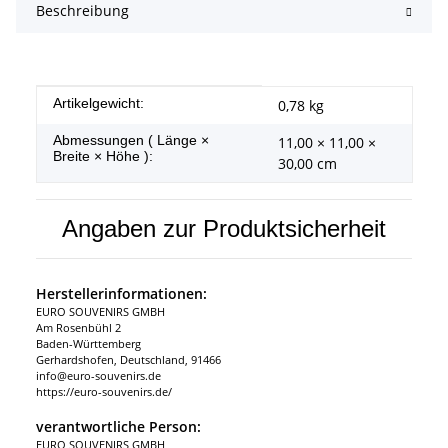
Beschreibung
Produkteigenschaft
Wert
Artikelgewicht:
0,78
kg
Abmessungen ( Länge ×
11,00 × 11,00 ×
Breite × Höhe ):
30,00 cm
Angaben zur Produktsicherheit
Herstellerinformationen:
EURO SOUVENIRS GMBH
Am Rosenbühl 2
Baden-Württemberg
Gerhardshofen, Deutschland, 91466
info@euro-souvenirs.de
https://euro-souvenirs.de/
verantwortliche Person:
EURO SOUVENIRS GMBH