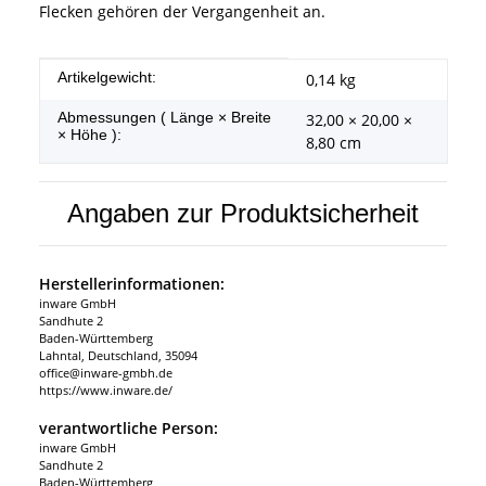
Flecken gehören der Vergangenheit an.
Produkteigenschaft
Wert
Artikelgewicht:
0,14
kg
Abmessungen ( Länge × Breite
32,00 × 20,00 ×
× Höhe ):
8,80 cm
Angaben zur Produktsicherheit
Herstellerinformationen:
inware GmbH
Sandhute 2
Baden-Württemberg
Lahntal, Deutschland, 35094
office@inware-gmbh.de
https://www.inware.de/
verantwortliche Person:
inware GmbH
Sandhute 2
Baden-Württemberg