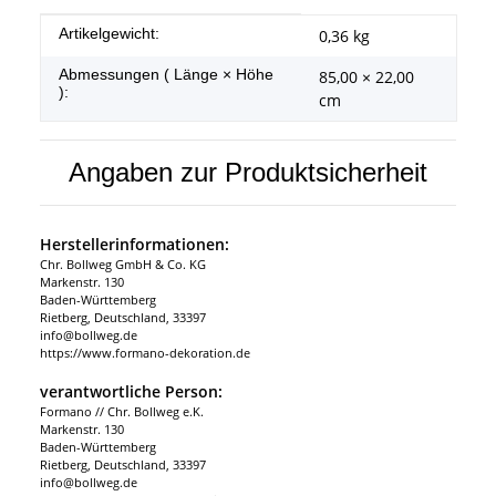
Produkteigenschaft
Wert
Artikelgewicht:
0,36
kg
Abmessungen ( Länge × Höhe
85,00 × 22,00
):
cm
Angaben zur Produktsicherheit
Herstellerinformationen:
Chr. Bollweg GmbH & Co. KG
Markenstr. 130
Baden-Württemberg
Rietberg, Deutschland, 33397
info@bollweg.de
https://www.formano-dekoration.de
verantwortliche Person:
Formano // Chr. Bollweg e.K.
Markenstr. 130
Baden-Württemberg
Rietberg, Deutschland, 33397
info@bollweg.de