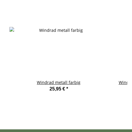
Windrad metall farbig
WindRa
25,95 €
*