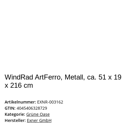
WindRad ArtFerro, Metall, ca. 51 x 19
x 216 cm
Artikelnummer:
EXNR-003162
GTIN:
4045406328729
Kategorie:
Grüne Oase
Hersteller:
Exner GmbH