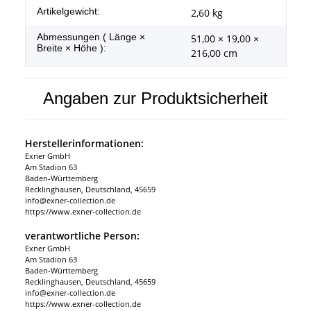
Produkteigenschaft
Wert
Artikelgewicht:
2,60
kg
Abmessungen ( Länge ×
51,00 × 19,00 ×
Breite × Höhe ):
216,00 cm
Angaben zur Produktsicherheit
Herstellerinformationen:
Exner GmbH
Am Stadion 63
Baden-Württemberg
Recklinghausen, Deutschland, 45659
info@exner-collection.de
https://www.exner-collection.de
verantwortliche Person:
Exner GmbH
Am Stadion 63
Baden-Württemberg
Recklinghausen, Deutschland, 45659
info@exner-collection.de
https://www.exner-collection.de